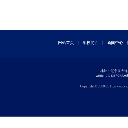
网站首页
丨
学校简介
丨
新闻中心
地址：辽宁省大连
Email：xlzx@dlut.
Copyright © 2009-2011,www.