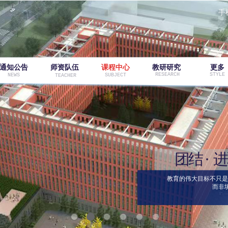
手
通知公告
师资队伍
课程中心
教研研究
更多
RESEARCH
STYLE
NEWS
SUBJECT
TEACHER
团结
·
教育的伟大目标不只是
而非