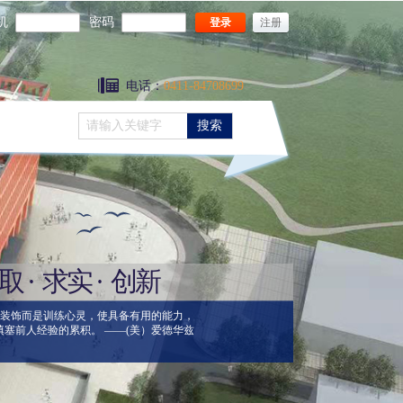
机
密码
登录
注册
电话：
0411-84708699
搜索
进取
·
求实
·
创新
装饰而是训练心灵，使具备有用的能力，
填塞前人经验的累积。 ——(美）爱德华兹